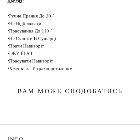
Догляд:
•Ручне Прання До 30 °
•Не Відбілювати
•Прасування До 110 °
•Не Сушити В Сушарці
•Прати Навиворіт
•DRY FLAT
•Прасувати Навиворіт
•Хімчистка Тетрахлоретиленом
ВАМ МОЖЕ СПОДОБАТИСЬ
INFO