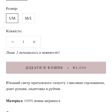
Розмір:
S/M
M/L
Кількість:
Лише 3 залишилось в наявності!
ДОДАТИ В КОШИК
₴4,000
В'язаний светр приталеного силуету з високою горловиною,
довгі рукави, окантовка в рубчик
Матеріал:
100% вовна мериноса