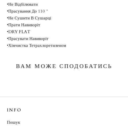
•Не Відбілювати
•Прасування До 110 °
•Не Сушити В Сушарці
•Прати Навиворіт
•DRY FLAT
•Прасувати Навиворіт
•Хімчистка Тетрахлоретиленом
ВАМ МОЖЕ СПОДОБАТИСЬ
INFO
Пошук