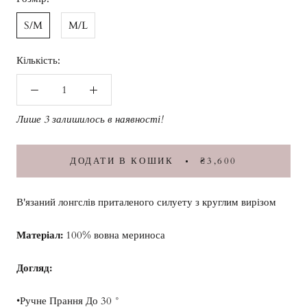
S/M
M/L
Кількість:
Лише 3 залишилось в наявності!
ДОДАТИ В КОШИК
₴3,600
В'язаний лонгслів приталеного силуету з круглим вирізом
Матеріал:
100% вовна мериноса
Догляд:
•Ручне Прання До 30 °