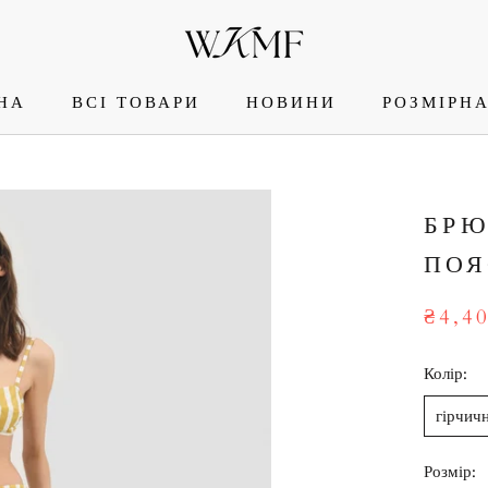
НА
ВСІ ТОВАРИ
НОВИНИ
РОЗМІРНА
НА
НОВИНИ
РОЗМІРНА
БРЮ
ПОЯ
₴4,4
Колір:
гірчич
Розмір: