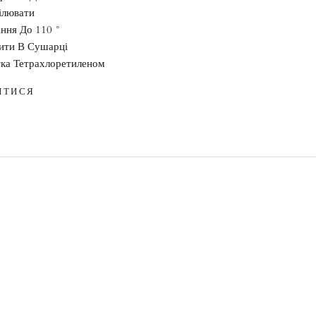
ілювати
ння До 110 °
ити В Сушарці
тка Тетрахлоретиленом
ИТИСЯ