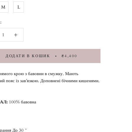
M
L
:
ДОДАТИ В КОШИК
₴4,400
рямого крою з бавовни в смужку. Мають
ий пояс із зав’язкою. Доповнені бічними кишенями.
ІАЛ:
100% бавовна
ПРИМІРЯТИ ОНЛАЙН
рання До 30 °