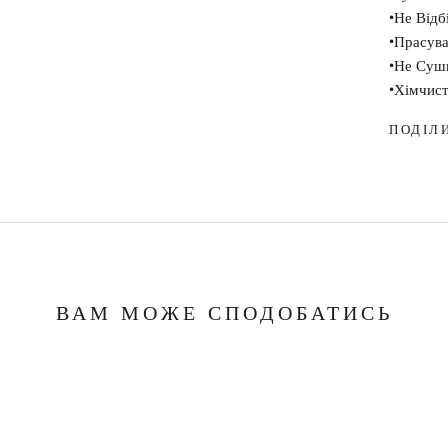
•Не Відб
•Прасува
•Не Суш
•Хімчис
ПОДІЛ
ВАМ МОЖЕ СПОДОБАТИСЬ