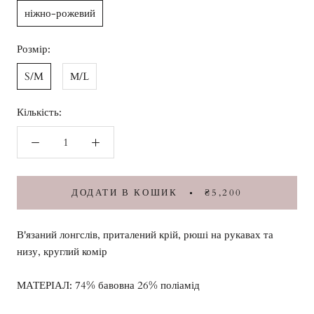
ніжно-рожевий
Розмір:
S/M
М/L
Кількість:
ДОДАТИ В КОШИК
₴5,200
В'язаний лонгслів, приталений крій, рюші на рукавах та
низу, круглий комір
МАТЕРІАЛ: 74% бавовна 26% поліамід