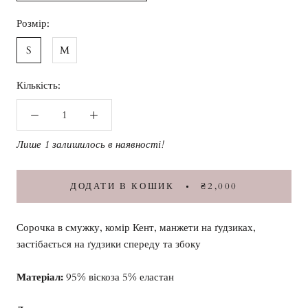
Розмір:
S
M
Кількість:
Лише 1 залишилось в наявності!
ДОДАТИ В КОШИК
₴2,000
Сорочка в смужку, комір Кент, манжети на ґудзиках,
застібається на ґудзики спереду та збоку
Матеріал:
95% віскоза 5% еластан